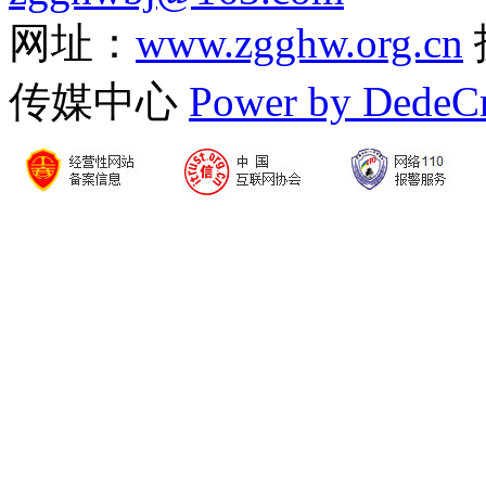
网址：
www.zgghw.org.cn
传媒中心
Power by DedeC