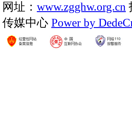
网址：
www.zgghw.org.cn
传媒中心
Power by DedeC