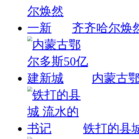
齐齐哈尔焕
内蒙古鄂
铁打的县