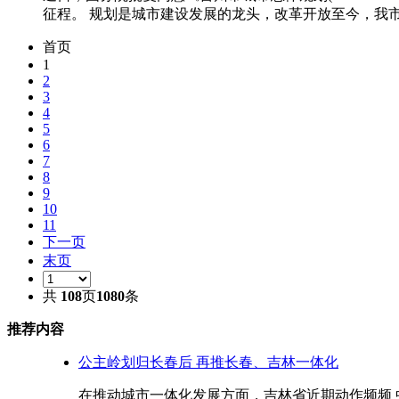
征程。 规划是城市建设发展的龙头，改革开放至今，我市做
首页
1
2
3
4
5
6
7
8
9
10
11
下一页
末页
共
108
页
1080
条
推荐内容
公主岭划归长春后 再推长春、吉林一体化
在推动城市一体化发展方面，吉林省近期动作频频 中国