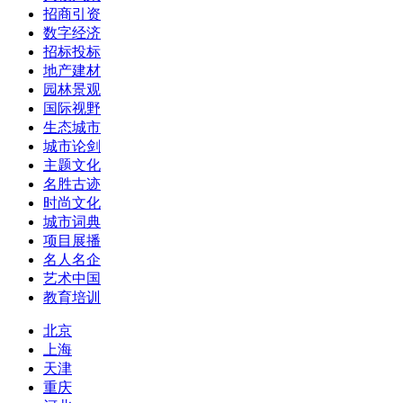
招商引资
数字经济
招标投标
地产建材
园林景观
国际视野
生态城市
城市论剑
主题文化
名胜古迹
时尚文化
城市词典
项目展播
名人名企
艺术中国
教育培训
北京
上海
天津
重庆