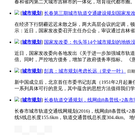
春和省内第二大城市吉林市的一体化，培育现代都市圈。长
[
城市规划
]
长春第三期城市轨道交通建设规划国家发
在经济下行阴霾迟迟未散之际，两大高层会议的定调，顿
示：近日，国家发改委召开主任办公会，审议通过吉林省长
[
城市规划
]
国家发改委：包头等14个城市规划的地铁
近日，国家发改委向各地发出《关于进一步加强城市轨道交
倍。同时，严控地方债务，增加了政府债务率指标。 《意见
[
城市规划
]
彭真：城市规划考虑长远（党史一叶）
日期
新中国成立后，北京首任市委书记彭真（1951年2月起兼
一系列具体可行的意见，其中蕴含的思想方法值得我们学习。
[
城市规划
]
长春轨道交通规划，线网由8条普线+2条市
长春市城市轨道交通线网规划(2016)，线网由8条普线+2条
线S线总长度155.6km，轨道交通普线总长度304.4km。 地铁