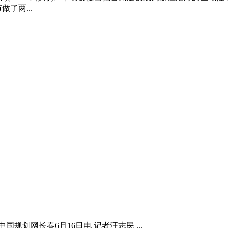
了两...
规划网长春6月16日电 记者汪志民 ...