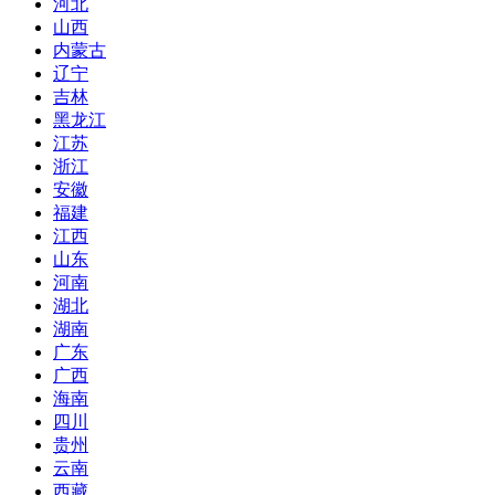
河北
山西
内蒙古
辽宁
吉林
黑龙江
江苏
浙江
安徽
福建
江西
山东
河南
湖北
湖南
广东
广西
海南
四川
贵州
云南
西藏